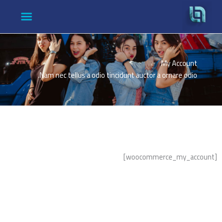
Ski
t
conten
My Account
Nam nec tellus a odio tincidunt auctor a ornare odio.
[woocommerce_my_account]