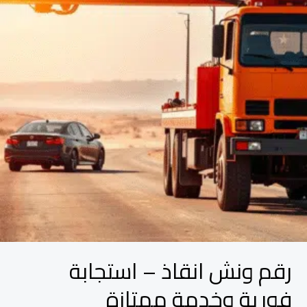
استجابة
فورية
وخدمة
ممتازة
رقم ونش انقاذ – استجابة
فورية وخدمة ممتازة