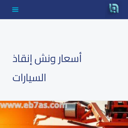
cont
أسعار ونش إنقاذ
السيارات
رقم
ونش
انقاذ
–