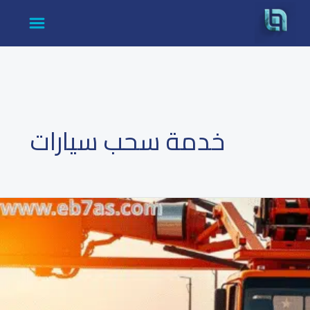
cont
خدمة سحب سيارات
رقم
ونش
انقاذ
–
استجابة
فورية