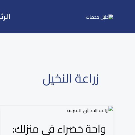
Ski
t
الرئ
conten
زراعة النخيل
واحة
خضراء
واحة خضراء في منزلك:
في