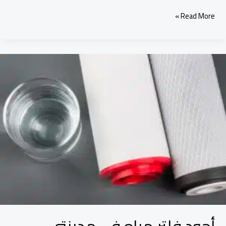
Read More »
أجود
فلتر
مياه
في
مدينتي
–
وداعاً
للكلور
والشوائب
أجود فلتر مياه في مدينتي –