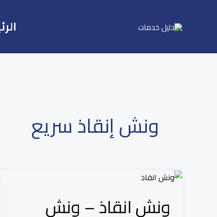
Ski
t
الرئ
conten
ونش إنقاذ سريع
ونش
انقاذ
ونش انقاذ – ونش
–