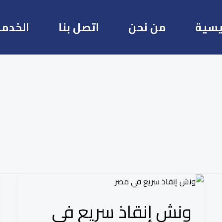
يسية
من نحن
اتصل بنا
الخدما
ونش
إنقاذ
ونش إنقاذ سريع في
سريع