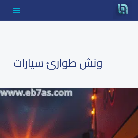
cont
ونش طوارئ سيارات
ونش
إنقاذ
سيارات